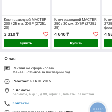
Ключ разводной МАСТЕР,
Ключ разводной МАСТЕР,
Ключ
200 / 25 мм, ЗУБР (27251-
250 / 30 мм, ЗУБР (27251-
2725
20)
25)
фос
покр
3 310
4 640
4 9
₸
₸
Купить
Купить
О нас
Рейтинг не сформирован
Менее 5 отзывов за последний год
Работает с 14.01.2015
г. Алматы
г.Алматы, мкр.1, д.88, офис 1, Алматы, Казахстан
Контакты
КНОПКА