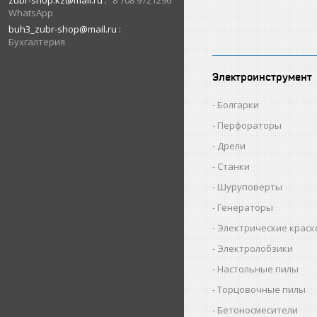
zubr-shop.kz@mail.ru
8 708 9721296
WhatsApp
buh3_zubr-shop@mail.ru
Бухгалтерия
Электроинструмент
Болгарки
Перфораторы
Дрели
Станки
Шуруповерты
Генераторы
Электрические крас
Электролобзики
Настольные пилы
Торцовочные пилы
Бетоносмесители