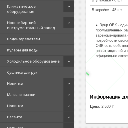
В упаковке - 6 шт
Климатическое
В коробке - 48 шт
оборудование
Новосибирский
Зубр ОВК - оди
инструментальный завод
промышленных раб
зарекомендовала 
Водонагреватели
потребности своих
ОВК есть собстве
Кулеры для воды
новых моделей и 
официально аккре
Холодильное оборудование
Сушилки для рук
Новинки
Масла и смазки
Информация дл
Новинки
Цена:
2 530 ₸
Ресанта