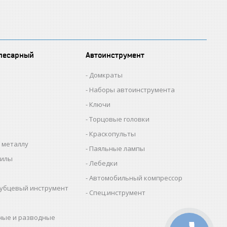
лесарный
Автоинструмент
Домкраты
Наборы автоинструмента
Ключи
Торцовые головки
Краскопульты
 металлу
Паяльные лампы
пилы
Лебедки
Автомобильный компрессор
убцевый инструмент
Спец.инструмент
ные и разводные