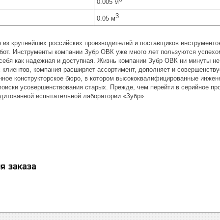
0.005 м
3
0.05 м
н из крупнейших российских производителей и поставщиков инструментов
от. Инструменты компании Зубр ОВК уже много лет пользуются успехом
себя как надежная и доступная. Жизнь компании Зубр ОВК ни минуты не
 клиентов, компания расширяет ассортимент, дополняет и совершенству
нное конструкторское бюро, в котором высококвалифицированные инжен
поиски усовершенствования старых. Прежде, чем перейти в серийное про
дитованной испытательной лаборатории «Зубр».
я заказа