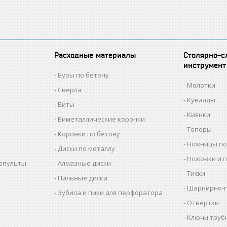
Расходные материалы
Столярно-с
инструмент
Буры по бетону
Молотки
Сверла
Кувалды
Биты
Киянки
Биметаллические коронки
Топоры
Коронки по бетону
Ножницы по
Диски по металлу
Ножовки и 
копульты
Алмазные диски
Тиски
Пильные диски
Шарнирно-г
Зубила и пики для перфоратора
Отвертки
Ключи труб