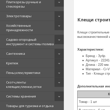
Плиткорезы ручные и
стеклорезы
Электротовары
Клещи строит
Хозяйственные
принадлежности
Клещи строительные 
высококачественной 
Садово-огородный
инструмент и системы полива
Характеристики:
Сантехника
Бренд - Зубр.
Артикул - 22241
Крепеж
Длина - 220 мм.
Материал - Cr-V
Пены,клеи,герметики
Тип - Клещи ст
Скотч,ленты
клеящие,пленки,сетки
Дополнительная ин
К
Системы хранения
Товар - 1 шт
Товары для туризма и отдыха