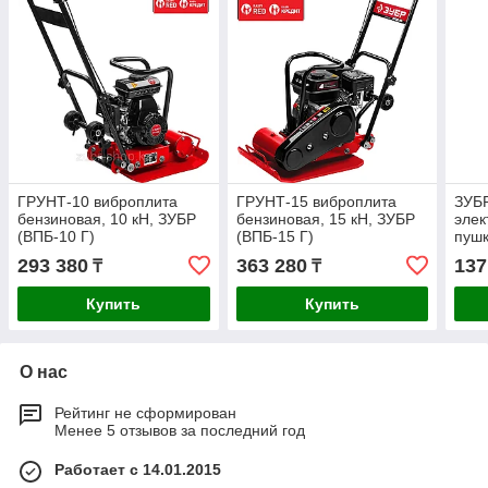
ГРУНТ-10 виброплита
ГРУНТ-15 виброплита
ЗУБР
бензиновая, 10 кН, ЗУБР
бензиновая, 15 кН, ЗУБР
элек
(ВПБ-10 Г)
(ВПБ-15 Г)
пуш
Про
293 380
363 280
137
₸
₸
Купить
Купить
О нас
Рейтинг не сформирован
Менее 5 отзывов за последний год
Работает с 14.01.2015