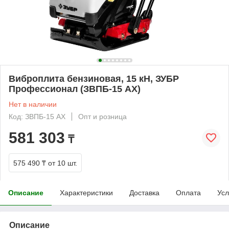
Виброплита бензиновая, 15 кН, ЗУБР
Профессионал (ЗВПБ-15 АХ)
Нет в наличии
Код: ЗВПБ-15 АХ
Опт и розница
581 303
₸
575 490 ₸
от 10 шт.
Описание
Характеристики
Доставка
Оплата
Усл
Описание