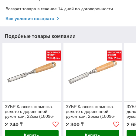
Возврат товара в течение 14 дней по договоренности
Все условия возврата
Подобные товары компании
ЗУБР Классик стамеска-
ЗУБР Классик стамеска-
ЗУБР
долото с деревянной
долото с деревянной
доло
рукояткой, 22мм (18096-
рукояткой, 25мм (18096-
руко
22)
25)
32)
2 240
2 300
2 6
₸
₸
Купить
Купить