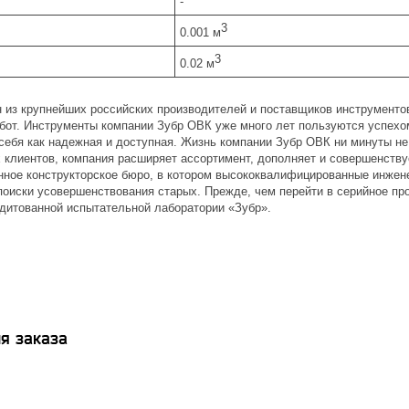
-
3
0.001 м
3
0.02 м
н из крупнейших российских производителей и поставщиков инструментов
от. Инструменты компании Зубр ОВК уже много лет пользуются успехом
себя как надежная и доступная. Жизнь компании Зубр ОВК ни минуты не
 клиентов, компания расширяет ассортимент, дополняет и совершенству
нное конструкторское бюро, в котором высококвалифицированные инжен
поиски усовершенствования старых. Прежде, чем перейти в серийное про
дитованной испытательной лаборатории «Зубр».
я заказа