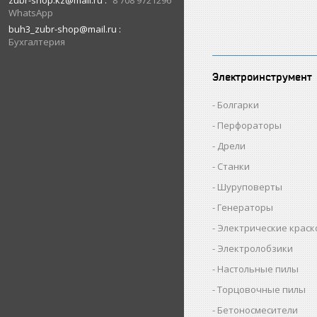
zubr-shop.kz@mail.ru
8 708 9721296
WhatsApp
buh3_zubr-shop@mail.ru
Бухгалтерия
Электроинструмент
Болгарки
Перфораторы
Дрели
Станки
Шуруповерты
Генераторы
Электрические крас
Электролобзики
Настольные пилы
Торцовочные пилы
Бетоносмесители