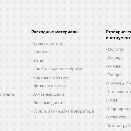
Расходные материалы
Столярно-с
инструмент
Буры по бетону
Молотки
Сверла
Кувалды
Биты
Киянки
Биметаллические коронки
Топоры
Коронки по бетону
Ножницы по
Диски по металлу
Ножовки и 
копульты
Алмазные диски
Тиски
Пильные диски
Шарнирно-г
Зубила и пики для перфоратора
Отвертки
Ключи труб