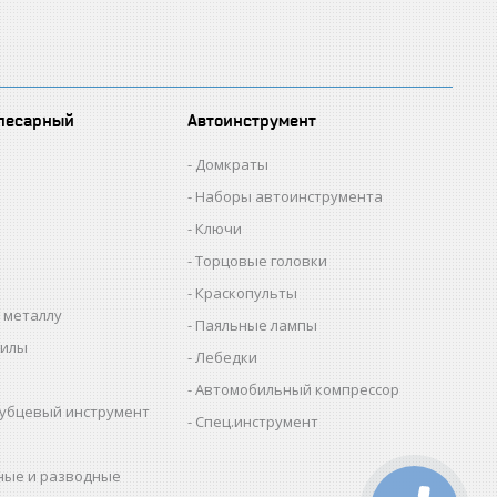
лесарный
Автоинструмент
Домкраты
Наборы автоинструмента
Ключи
Торцовые головки
Краскопульты
 металлу
Паяльные лампы
пилы
Лебедки
Автомобильный компрессор
убцевый инструмент
Спец.инструмент
ные и разводные