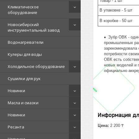
Товар - 1 шт
Климатическое
В упаковке - 5 шт
оборудование
В коробке - 50 шт
Новосибирский
инструментальный завод
Зубр ОВК - оди
Водонагреватели
промышленных раб
зарекомендовала 
Кулеры для воды
потребности своих
ОВК есть собстве
новых моделей и 
Холодильное оборудование
официально аккре
Сушилки для рук
Новинки
Масла и смазки
Информация дл
Новинки
Цена:
2 200 ₸
Ресанта