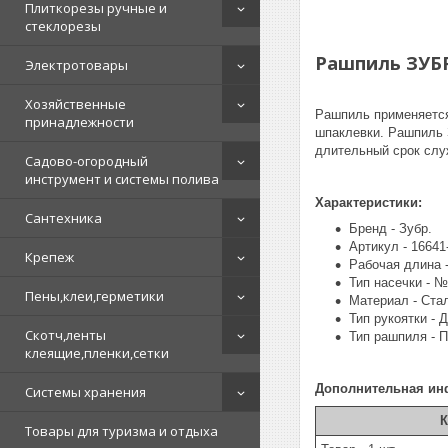
Плиткорезы ручные и
стеклорезы
Рашпиль ЗУБР
Электротовары
Хозяйственные
Рашпиль применяется 
принадлежности
шпаклевки. Рашпиль 
длительный срок слу
Садово-огородный
инструмент и системы полива
Характеристики:
Сантехника
Бренд - Зубр.
Артикул - 16641
Крепеж
Рабочая длина -
Тип насечки - №
Пены,клеи,герметики
Материал - Ста
Тип рукоятки - 
Скотч,ленты
Тип рашпиля - П
клеящие,пленки,сетки
Дополнительная ин
Системы хранения
К
Товары для туризма и отдыха