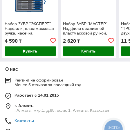
Набор ЗУБР "ЭКСПЕРТ"
Набор ЗУБР "МАСТЕР":
Набо
Надфили, пластмассовая
Надфили с зажимной
"ПР
ручка, насечка
пластмассовой ручкой,
двух
2=бархатная, 100мм,
7предметов (16053-H6)
полу
4 590
2 620
11 
₸
₸
10шт (16021-2-H10)
трех
Купить
Купить
О нас
Рейтинг не сформирован
Менее 5 отзывов за последний год
Работает с 14.01.2015
г. Алматы
г.Алматы, мкр.1, д.88, офис 1, Алматы, Казахстан
Контакты
КНОПКА