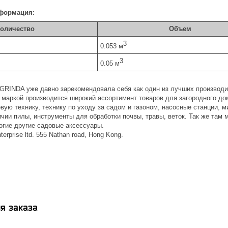
формация:
оличество
Объем
3
0.053 м
3
0.05 м
 GRINDA уже давно зарекомендовала себя как один из лучших производи
й маркой производится широкий ассортимент товаров для загородного до
ую технику, технику по уходу за садом и газоном, насосные станции, 
ичии пилы, инструменты для обработки почвы, травы, веток. Так же там
огие другие садовые аксессуары.
nterprise ltd. 555 Nathan road, Hong Kong.
я заказа