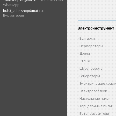
zubr-shop.kz@mail.ru
8 708 9721296
WhatsApp
buh3_zubr-shop@mail.ru
Бухгалтерия
Электроинструмент
Болгарки
Перфораторы
Дрели
Станки
Шуруповерты
Генераторы
Электрические крас
Электролобзики
Настольные пилы
Торцовочные пилы
Бетоносмесители