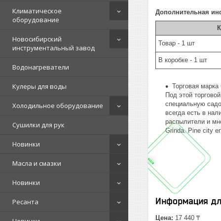
Климатическое
Дополнительная ин
оборудование
К
Новосибирский
Товар - 1 шт
инструментальный завод
В коробке - 1 шт
Водонагреватели
Кулеры для воды
Торговая марка
Под этой торгово
специальную садов
Холодильное оборудование
всегда есть в нал
распылители и мн
Сушилки для рук
Grinda. Pine city e
Новинки
Масла и смазки
Новинки
Информация дл
Ресанта
Цена:
17 440 ₸