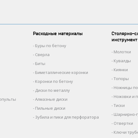
Расходные материалы
Столярно-с
инструмент
Буры по бетону
Молотки
Сверла
Кувалды
Биты
Киянки
Биметаллические коронки
Топоры
Коронки по бетону
Ножницы по
Диски по металлу
Ножовки и 
копульты
Алмазные диски
Тиски
Пильные диски
Шарнирно-г
Зубила и пики для перфоратора
Отвертки
Ключи труб