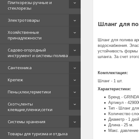
Плиткорезы ручные и
стеклорезы
Электротовары
Шланг для пол
Хозяйственные
принадлежности
Шланг для полива ар
водоснабжения. Элас
Садово-огородный
устойчивость формы 
инструмент и системы полива
шланга. За счет это
Сантехника
Комплектация:
Крепеж
Шланг - 1 шт.
Характеристики:
Пены,клеи,герметики
Бренд - GRINDA
Артикул - 42900
Скотч,ленты
Тип - Шланг дл
клеящие,пленки,сетки
Количество слое
Диаметр - 1 дю
Системы хранения
Длина - 25 м.
Макс. давление 
Товары для туризма и отдыха