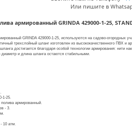
Или пишите в Whatsa
ива армированный GRINDA 429000-1-25, STANDAR
мированный GRINDA 429000-1-25, используются на садово-огородных уч
тичный трехслойный шланг изготовлен из высококачественного ПВХ и а
шланга достигается благодаря особой технологии армирования: нити на
го диаметр и длина шланга остаются стабильными.
.
0-1-25.
я полива армированный.
в - 3.
йм.
- 10 атм.