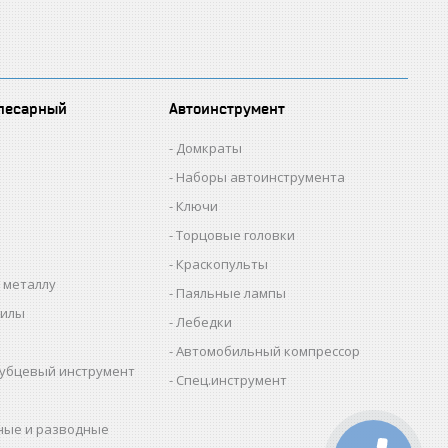
лесарный
Автоинструмент
Домкраты
Наборы автоинструмента
Ключи
Торцовые головки
Краскопульты
 металлу
Паяльные лампы
пилы
Лебедки
Автомобильный компрессор
убцевый инструмент
Спец.инструмент
ные и разводные