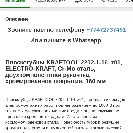
Описание
Характеристики
Доставка
Оплата
Усл
Описание
Звоните нам по телефону
+77472737451
Или пишите в Whatsapp
Плоскогубцы KRAFTOOL 2202-1-16_z01,
ELECTRO-KRAFT, Cr-Mo сталь,
двухкомпонентная рукоятка,
хромированное покрытие, 160 мм
Плоскогубцы KRAFTOOL 2202-1-16_z01, предназначены для
электромонтажных работ под напряжением до 1000 В при
захвате и удерживании мелких предметов, перекусывания
проволоки средней твердости. Изготовлены из
хромомолибденовой стали. Поверхность губок и режущие
кромки подвергнуты индукционной закалке токами высокой