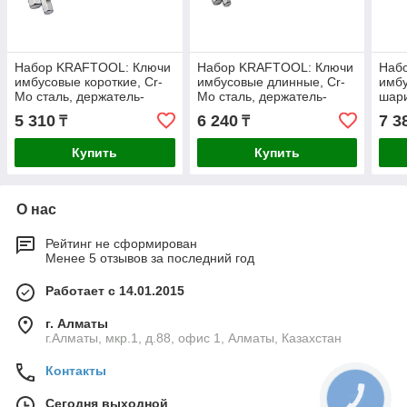
Набор KRAFTOOL: Ключи
Набор KRAFTOOL: Ключи
Наб
имбусовые короткие, Cr-
имбусовые длинные, Cr-
имбу
Mo сталь, держатель-
Mo сталь, держатель-
шари
рукоятка, HEX 2-10мм, 8
рукоятка, HEX 2-10мм, 8
держ
5 310
6 240
7 3
₸
₸
пред (27430-1_z01)
пред (27430-2_z01)
2-10
Купить
Купить
О нас
Рейтинг не сформирован
Менее 5 отзывов за последний год
Работает с 14.01.2015
г. Алматы
г.Алматы, мкр.1, д.88, офис 1, Алматы, Казахстан
Контакты
КНОПКА
Сегодня выходной
СВЯЗИ