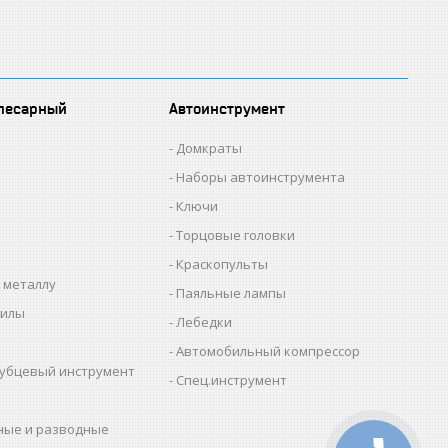
лесарный
Автоинструмент
Домкраты
Наборы автоинструмента
Ключи
Торцовые головки
Краскопульты
 металлу
Паяльные лампы
пилы
Лебедки
Автомобильный компрессор
убцевый инструмент
Спец.инструмент
ные и разводные