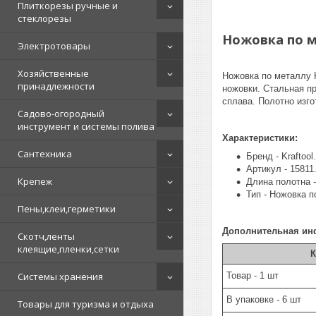
Плиткорезы ручные и
стеклорезы
Ножовка по м
Электротовары
Хозяйственные
Ножовка по металлу 
принадлежности
ножовки. Стальная пр
сплава. Полотно изг
Садово-огородный
инструмент и системы полива
Характеристики:
Сантехника
Бренд - Kraftool.
Артикул - 15811
Крепеж
Длина полотна -
Тип - Ножовка п
Пены,клеи,герметики
Дополнительная ин
Скотч,ленты
клеящие,пленки,сетки
К
Системы хранения
Товар - 1 шт
В упаковке - 6 шт
Товары для туризма и отдыха