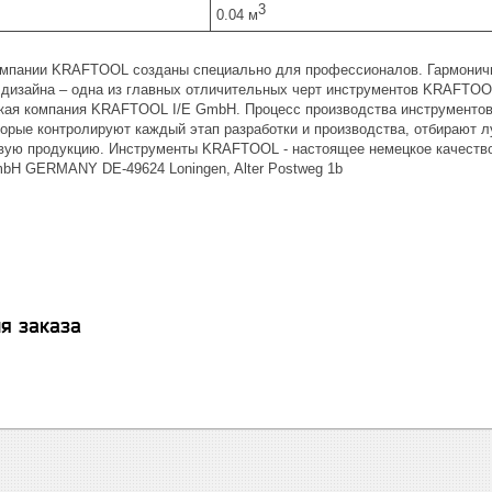
3
0.04 м
мпании KRAFTOOL созданы специально для профессионалов. Гармонично
 дизайна – одна из главных отличительных черт инструментов KRAFTOOL
кая компания KRAFTOOL I/E GmbH. Процесс производства инструмент
торые контролируют каждый этап разработки и производства, отбирают
вую продукцию. Инструменты KRAFTOOL - настоящее немецкое качество
H GERMANY DE-49624 Loningen, Alter Postweg 1b
я заказа