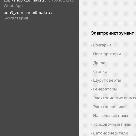
zubr-shop.kz@mail.ru
8 708 9721296
WhatsApp
buh3_zubr-shop@mail.ru
Бухгалтерия
Электроинструмент
Болгарки
Перфораторы
Дрели
Станки
Шуруповерты
Генераторы
Электрические крас
Электролобзики
Настольные пилы
Торцовочные пилы
Бетоносмесители