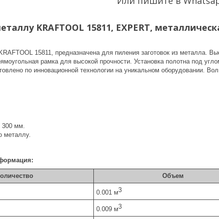
Или пишите в Whatsa
еталлу KRAFTOOL 15811, EXPERT, металлическая
KRAFTOOL 15811, предназначена для пиления заготовок из металла. Вы
ямоугольная рамка для высокой прочности. Установка полотна под углом
отовлено по инновационной технологии на уникальном оборудовании. Вол
.
 300 мм.
о металлу.
формация:
оличество
Объем
3
0.001 м
3
0.009 м