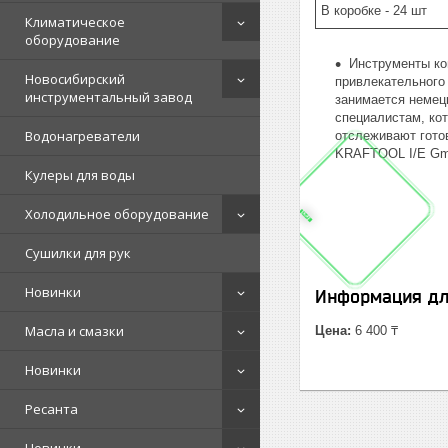
В коробке - 24 шт
Климатическое
оборудование
Инструменты ко
Новосибирский
привлекательного
инструментальный завод
занимается немец
специалистам, ко
Водонагреватели
отслеживают гото
KRAFTOOL I/E Gmb
Кулеры для воды
Холодильное оборудование
Сушилки для рук
Новинки
Информация дл
Масла и смазки
Цена:
6 400 ₸
Новинки
Ресанта