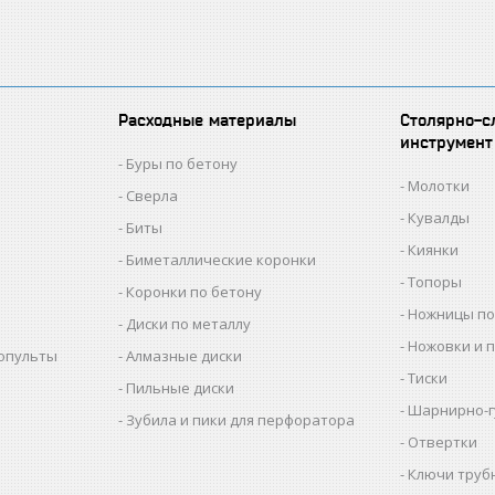
Расходные материалы
Столярно-с
инструмент
Буры по бетону
Молотки
Сверла
Кувалды
Биты
Киянки
Биметаллические коронки
Топоры
Коронки по бетону
Ножницы по
Диски по металлу
Ножовки и 
копульты
Алмазные диски
Тиски
Пильные диски
Шарнирно-г
Зубила и пики для перфоратора
Отвертки
Ключи труб