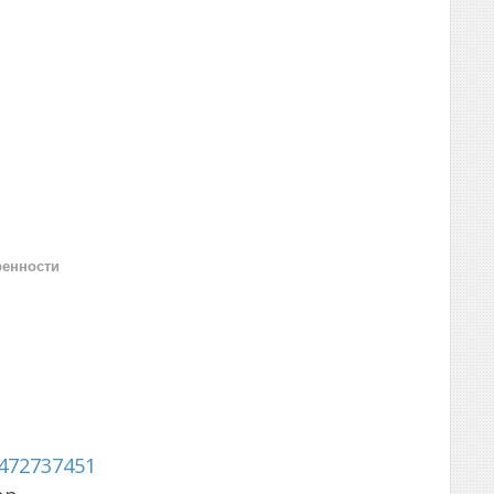
ренности
472737451