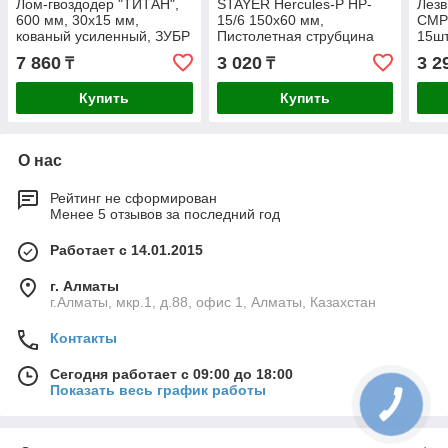
Лом-гвоздодер "ТИТАН",
STAYER Hercules-P HP-
Лезв
600 мм, 30х15 мм,
15/6 150х60 мм,
CMP-
кованый усиленный, ЗУБР
Пистолетная струбцина
15шт
(2165-60_z02)
(32242-15_z01)
7 860
3 020
3 2
₸
₸
Купить
Купить
О нас
Рейтинг не сформирован
Менее 5 отзывов за последний год
Работает с 14.01.2015
г. Алматы
г.Алматы, мкр.1, д.88, офис 1, Алматы, Казахстан
Контакты
Сегодня работает с 09:00 до 18:00
Показать весь график работы