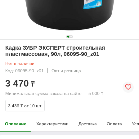
Кадка ЗУБР ЭКСПЕРТ строительная
пластмассовая, 90л, 06095-90_z01
Нет в наличии
Код: 06095-90_z01
Опт и розница
3 470
₸
Минимальная сумма заказа на сайте — 5 000 ₸
3 436 ₸
от 10 шт.
Описание
Характеристики
Доставка
Оплата
Усл