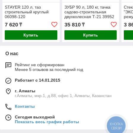
STAYER 120 л, таз
ЗУБР 90 л, 180 кг, тачка
Стек
строительный круглый
садово-строительная
"ЭКС
06098-120
двухколесная Т-21 39952
режу
плас
7 620
35 810
3 8
₸
₸
(336
Купить
Купить
О нас
Рейтинг не сформирован
Менее 5 отзывов за последний год
Работает с 14.01.2015
г. Алматы
г.Алматы, мкр.1, д.88, офис 1, Алматы, Казахстан
Контакты
Сегодня выходной
Показать весь график работы
КНОПКА
СВЯЗИ