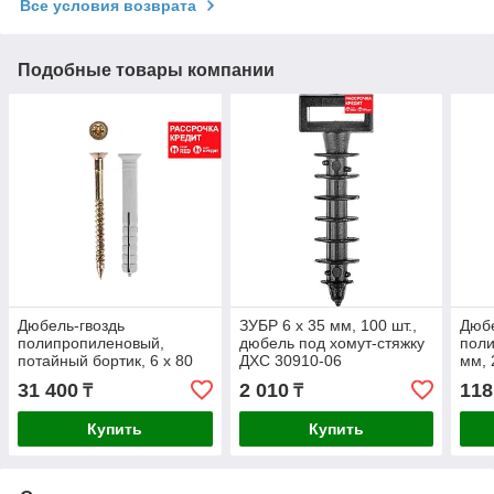
Все условия возврата
Подобные товары компании
Дюбель-гвоздь
ЗУБР 6 x 35 мм, 100 шт.,
Дюб
полипропиленовый,
дюбель под хомут-стяжку
поли
потайный бортик, 6 x 80
ДХС 30910-06
мм, 
мм, 1200 шт, ЗУБР (4-
3010
31 400
2 010
118
₸
₸
301340-06-080)
Купить
Купить