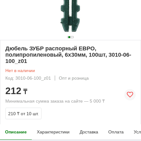
Дюбель ЗУБР распорный ЕВРО,
полипропиленовый, 6х30мм, 100шт, 3010-06-
100_z01
Нет в наличии
Код: 3010-06-100_z01
Опт и розница
212
₸
Минимальная сумма заказа на сайте — 5 000 ₸
210 ₸
от 10 шт.
Описание
Характеристики
Доставка
Оплата
Усл