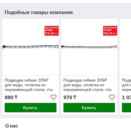
Подобные товары компании
Подводка гибкая ЗУБР
Подводка гибкая ЗУБР
Подв
для воды, оплетка из
для воды, оплетка из
для 
нержавеющей стали, г/ш
нержавеющей стали, г/ш
нерж
1/2" - 0,3м (51005-G/S-
1/2" - 0,4м (51005-G/S-
1/2"
890
970
1 0
₸
₸
030)
040)
050)
Купить
Купить
О нас