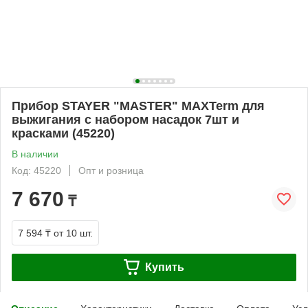
Прибор STAYER "MASTER" MAXTerm для
выжигания с набором насадок 7шт и
красками (45220)
В наличии
Код: 45220
Опт и розница
7 670
₸
7 594 ₸
от 10 шт.
Купить