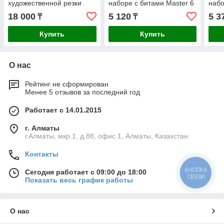
художественной резки
наборе с битами Master 6
набо
пенопласта, пластика, 3
2565-H6_z01
256
18 000
5 120
5 3
₸
₸
насадки, 7Вт (45257-H3)
Купить
Купить
О нас
Рейтинг не сформирован
Менее 5 отзывов за последний год
Работает с 14.01.2015
г. Алматы
г.Алматы, мкр.1, д.88, офис 1, Алматы, Казахстан
Контакты
КНОПКА
Сегодня работает с 09:00 до 18:00
СВЯЗИ
Показать весь график работы
О нас