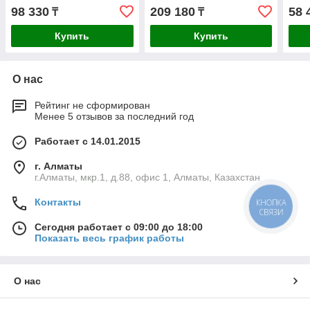
450 об/мин, 1400-2800 уд/
1600 ВК, HEX30, 35 Дж, 15
гори
98 330
209 180
58 
₸
₸
мин, 10 Дж, 7 кг, 1250 Вт,
кг, 1300 уд/мин, 1600 Вт,
реду
АВТ,
Купить
Купить
О нас
Рейтинг не сформирован
Менее 5 отзывов за последний год
Работает с 14.01.2015
г. Алматы
г.Алматы, мкр.1, д.88, офис 1, Алматы, Казахстан
Контакты
КНОПКА
СВЯЗИ
Сегодня работает с 09:00 до 18:00
Показать весь график работы
О нас