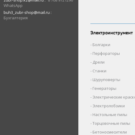
zubr-shop.kz@mail.ru
8 708 9721296
WhatsApp
buh3_zubr-shop@mail.ru
Бухгалтерия
Электроинструмент
Болгарки
Перфораторы
Дрели
Станки
Шуруповерты
Генераторы
Электрические крас
Электролобзики
Настольные пилы
Торцовочные пилы
Бетоносмесители