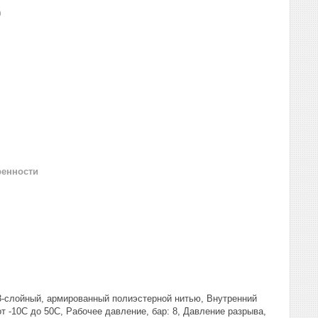
0
ренности
 3-слойный, армированный полиэстерной нитью, Внутренний
от -10C до 50C, Рабочее давление, бар: 8, Давление разрыва,