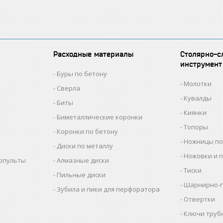
Расходные материалы
Столярно-с
инструмент
Буры по бетону
Молотки
Сверла
Кувалды
Биты
Киянки
Биметаллические коронки
Топоры
Коронки по бетону
Ножницы по
Диски по металлу
Ножовки и 
копульты
Алмазные диски
Тиски
Пильные диски
Шарнирно-г
Зубила и пики для перфоратора
Отвертки
Ключи труб