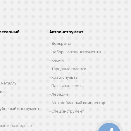
лесарный
Автоинструмент
Домкраты
Наборы автоинструмента
Ключи
Торцовые головки
Краскопульты
 металлу
Паяльные лампы
пилы
Лебедки
Автомобильный компрессор
убцевый инструмент
Спец.инструмент
ные и разводные