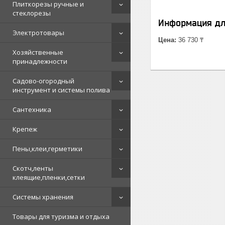
Плиткорезы ручные и
стеклорезы
Информация дл
Электротовары
Цена:
36 730 ₸
Хозяйственные
принадлежности
Садово-огородный
инструмент и системы полива
Сантехника
Крепеж
Пены,клеи,герметики
Скотч,ленты
клеящие,пленки,сетки
Системы хранения
Товары для туризма и отдыха