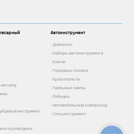
лесарный
Автоинструмент
Домкраты
Наборы автоинструмента
Ключи
Торцовые головки
Краскопульты
 металлу
Паяльные лампы
пилы
Лебедки
Автомобильный компрессор
убцевый инструмент
Спец.инструмент
ные и разводные