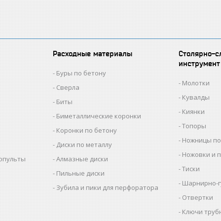
Расходные материалы
Столярно-с
инструмент
Буры по бетону
Молотки
Сверла
Кувалды
Биты
Киянки
Биметаллические коронки
Топоры
Коронки по бетону
Ножницы по
Диски по металлу
Ножовки и 
копульты
Алмазные диски
Тиски
Пильные диски
Шарнирно-г
Зубила и пики для перфоратора
Отвертки
Ключи труб