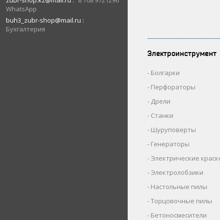
zubr-shop.kz@mail.ru
8 708 9721296
WhatsApp
buh3_zubr-shop@mail.ru
Бухгалтерия
Электроинструмент
Болгарки
Перфораторы
Дрели
Станки
Шуруповерты
Генераторы
Электрические крас
Электролобзики
Настольные пилы
Торцовочные пилы
Бетоносмесители