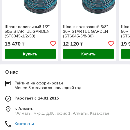
Шланг поливочный 1/2"
Шланг поливочный 5/8"
Шлан
50м STARTUL GARDEN
30м STARTUL GARDEN
50м
(ST6045-1/2-50)
(ST6045-5/8-30)
(ST6
15 470
12 120
19 
₸
₸
Купить
Купить
О нас
Рейтинг не сформирован
Менее 5 отзывов за последний год
Работает с 14.01.2015
г. Алматы
г.Алматы, мкр.1, д.88, офис 1, Алматы, Казахстан
Контакты