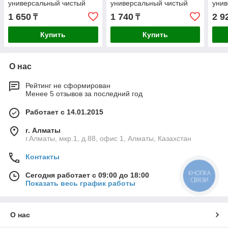
универсальный чистый
универсальный чистый
унив
рез: дерево, пластик,
рез: дерево, пластик,
рез:
1 650
1 740
2 9
₸
₸
ДСП, ГКЛ (15571-45-50)
ДСП, ГКЛ (15571-65-50)
гвоз
Купить
Купить
О нас
Рейтинг не сформирован
Менее 5 отзывов за последний год
Работает с 14.01.2015
г. Алматы
г.Алматы, мкр.1, д.88, офис 1, Алматы, Казахстан
Контакты
КНОПКА
Сегодня работает с 09:00 до 18:00
СВЯЗИ
Показать весь график работы
О нас