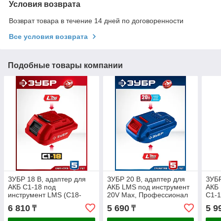
Условия возврата
Возврат товара в течение 14 дней по договоренности
Все условия возврата
Подобные товары компании
ЗУБР 18 В, адаптер для
ЗУБР 20 В, адаптер для
ЗУБР
АКБ С1-18 под
АКБ LMS под инструмент
АКБ 
инструмент LMS (С18-
20V Max, Профессионал
С1-1
LMS)
(LMS-T7)
6 810
5 690
5 9
₸
₸