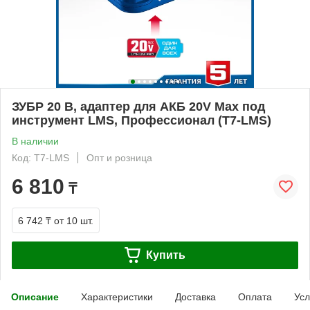
ЗУБР 20 В, адаптер для АКБ 20V Max под
инструмент LMS, Профессионал (T7-LMS)
В наличии
Код: T7-LMS
Опт и розница
6 810
₸
6 742 ₸
от 10 шт.
Купить
Описание
Характеристики
Доставка
Оплата
Усл