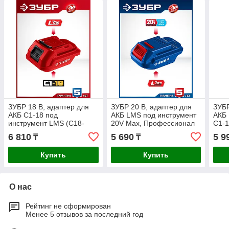
ЗУБР 18 В, адаптер для
ЗУБР 20 В, адаптер для
ЗУБР
АКБ С1-18 под
АКБ LMS под инструмент
АКБ 
инструмент LMS (С18-
20V Max, Профессионал
С1-1
LMS)
(LMS-T7)
6 810
5 690
5 9
₸
₸
Купить
Купить
О нас
Рейтинг не сформирован
Менее 5 отзывов за последний год