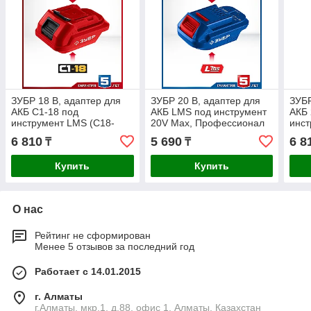
ЗУБР 18 В, адаптер для
ЗУБР 20 В, адаптер для
ЗУБР
АКБ С1-18 под
АКБ LMS под инструмент
АКБ 
инструмент LMS (С18-
20V Max, Профессионал
инст
LMS)
(LMS-T7)
Про
6 810
5 690
6 8
₸
₸
Купить
Купить
О нас
Рейтинг не сформирован
Менее 5 отзывов за последний год
Работает с 14.01.2015
г. Алматы
г.Алматы, мкр.1, д.88, офис 1, Алматы, Казахстан