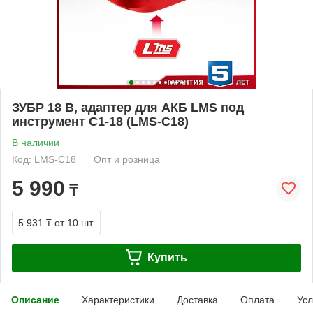
ЗУБР 18 В, адаптер для АКБ LMS под
инструмент С1-18 (LMS-C18)
В наличии
Код: LMS-C18
Опт и розница
5 990
₸
5 931 ₸
от 10 шт.
Купить
Описание
Характеристики
Доставка
Оплата
Усл