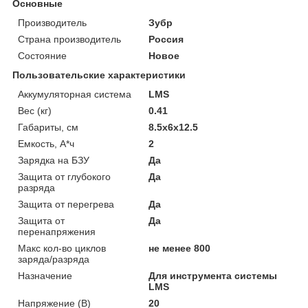
Основные
Производитель
Зубр
Страна производитель
Россия
Состояние
Новое
Пользовательские характеристики
Аккумуляторная система
LMS
Вес (кг)
0.41
Габариты, см
8.5х6х12.5
Емкость, А*ч
2
Зарядка на БЗУ
Да
Защита от глубокого
Да
разряда
Защита от перегрева
Да
Защита от
Да
перенапряжения
Макс кол-во циклов
не менее 800
заряда/разряда
Назначение
Для инструмента системы
LMS
Напряжение (В)
20