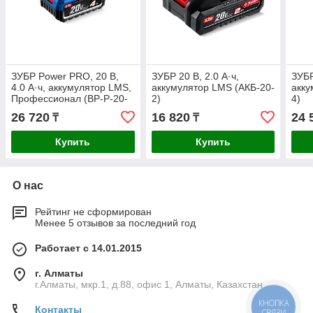
ЗУБР Power PRO, 20 В,
ЗУБР 20 В, 2.0 А·ч,
ЗУБР
4.0 А·ч, аккумулятор LMS,
аккумулятор LMS (АКБ-20-
акку
Профессионал (BP-P-20-
2)
4)
4)
26 720
16 820
24 
₸
₸
Купить
Купить
О нас
Рейтинг не сформирован
Менее 5 отзывов за последний год
Работает с 14.01.2015
г. Алматы
г.Алматы, мкр.1, д.88, офис 1, Алматы, Казахстан
КНОПКА
Контакты
СВЯЗИ