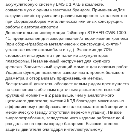
аккумуляторную систему LMS с 1 АКБ в комлекте,
совместимую с одним известным брендом. ПрименениеДля
закручивания/откручивания различных крепежных элементов
при сборке/разборке металлических или иных конструкций,
работы с автотранспортом
Дополнительная информация Гайковерт STEHER CWB-1000-
41, предназначен для заворачивания/отворачивания крепежа
(при сборке/разборке металлических конструкций, снятии/
установке колес автомобиля и т.д.). Экономия до 70%
стоимости инструмента при наличии аккумуляторов
платформы. Незаменимый инструмент для крупного
крепежа. Значительный крутящий момент для сложных работ.
Ударная функция позволяет заворачивать крепеж большого
диаметра и отворачивать приржавевшие метизы.
Бесщеточный двигатель обладает целым рядом преимуществ
по сравнению с обычным щеточным двигателем: высокий
крутящий момент – в 2 раза выше, чем у аналогичного
щеточного двигателя; высокий КПД благодаря максимально
эффективному преобразованию электромагнитной энергии в
механическую (ввиду отсутствия перекоммутаций). Низкое
энергопотребление, вследствие чего изделие работает до 4
раз дольше на одном заряде батареию. Высокая степень
защиты двигателя благодаря интеллектуальному