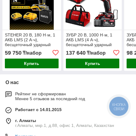
STEHER 20 В, 180 Н·м, 1
ЗУБР 20 В, 1000 Н·м, 1
ЗУБР
АКБ LMS (2 А·ч),
АКБ LMS (4 А·ч),
АКБ 
бесщеточный ударный
бесщеточный ударный
бесщ
винтоверт, сумка (CSB-
гайковерт, сумка
Проф
59 750
137 640
98 
₸/набор
₸/набор
180-21)
(ГБУ-1000-41)
1000
Купить
Купить
О нас
Рейтинг не сформирован
Менее 5 отзывов за последний год
КНОПКА
СВЯЗИ
Работает с 14.01.2015
г. Алматы
г.Алматы, мкр.1, д.88, офис 1, Алматы, Казахстан