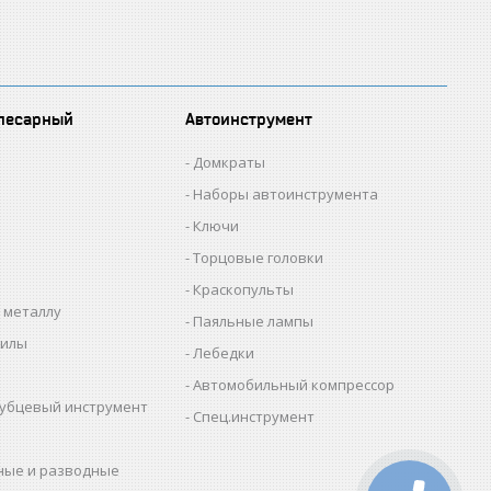
лесарный
Автоинструмент
Домкраты
Наборы автоинструмента
Ключи
Торцовые головки
Краскопульты
 металлу
Паяльные лампы
пилы
Лебедки
Автомобильный компрессор
убцевый инструмент
Спец.инструмент
ные и разводные