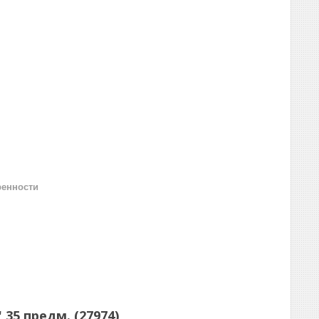
ренности
35 предм. (27974)