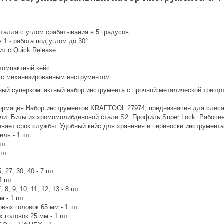
еталла с углом срабатывания в 5 градусов
в 1 - работа под углом до 30°
ит с Quick Release
компактный кейс
те с механизированным инструментом
ый суперкомпактный набор инструмента с прочной металической трещо
рмация Набор инструментов KRAFTOOL 27974, предназначен для слесар
ли. Биты из хромомолибденовой стали S2. Профиль Super Lock. Рабочи
ивает срок службы. Удобный кейс для хранения и переноски инструмент
ль - 1 шт.
шт.
 шт.
.
, 27, 30, 40 - 7 шт.
4 шт.
8, 9, 10, 11, 12, 13 - 8 шт.
м - 1 шт.
вых головок 65 мм - 1 шт.
 головок 25 мм - 1 шт.