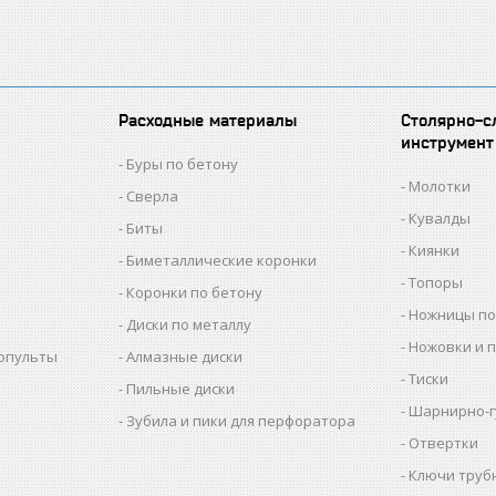
Расходные материалы
Столярно-с
инструмент
Буры по бетону
Молотки
Сверла
Кувалды
Биты
Киянки
Биметаллические коронки
Топоры
Коронки по бетону
Ножницы по
Диски по металлу
Ножовки и 
копульты
Алмазные диски
Тиски
Пильные диски
Шарнирно-г
Зубила и пики для перфоратора
Отвертки
Ключи труб