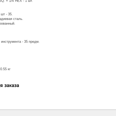
SQ. × 1/4″HEX - 1 шт.
шт - 35.
адиевая сталь.
рованный.
 инструмента - 35 предм.
0.55 кг
я заказа