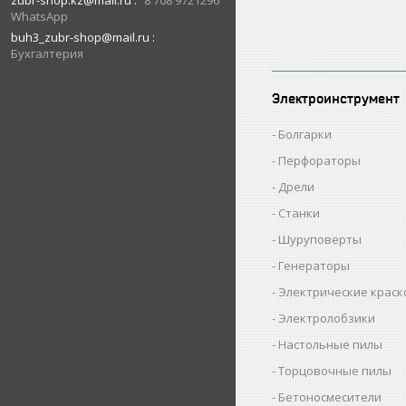
zubr-shop.kz@mail.ru
8 708 9721296
WhatsApp
buh3_zubr-shop@mail.ru
Бухгалтерия
Электроинструмент
Болгарки
Перфораторы
Дрели
Станки
Шуруповерты
Генераторы
Электрические крас
Электролобзики
Настольные пилы
Торцовочные пилы
Бетоносмесители