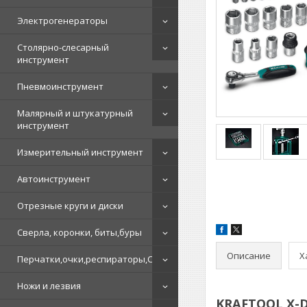
Электрогенераторы
Столярно-слесарный
инструмент
Пневмоинструмент
Малярный и штукатурный
инструмент
Измерительный инструмент
Автоинструмент
Отрезные круги и диски
Сверла, коронки, биты,буры
Описание
Х
Перчатки,очки,респираторы,СИЗ
Ножи и лезвия
KRAFTOOL X-Dr