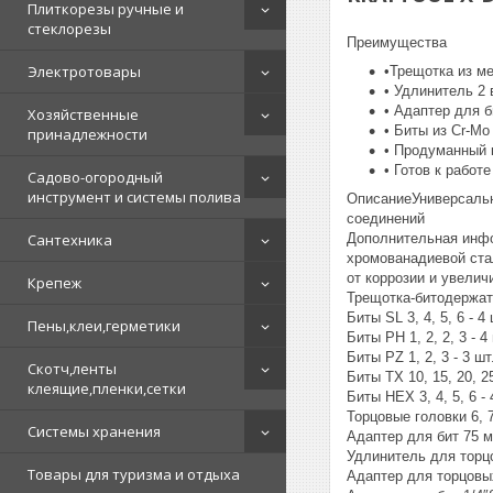
Плиткорезы ручные и
стеклорезы
Преимущества
Электротовары
•Трещотка из м
• Удлинитель 2 
• Адаптер для б
Хозяйственные
• Биты из Cr-Mo
принадлежности
• Продуманный 
• Готов к рабо
Садово-огородный
инструмент и системы полива
ОписаниеУниверсальн
соединений
Сантехника
Дополнительная инфо
хромованадиевой ста
от коррозии и увелич
Крепеж
Трещотка-битодержате
Биты SL 3, 4, 5, 6 - 4 
Пены,клеи,герметики
Биты PH 1, 2, 2, 3 - 4
Биты PZ 1, 2, 3 - 3 шт
Скотч,ленты
Биты TX 10, 15, 20, 25
клеящие,пленки,сетки
Биты HEX 3, 4, 5, 6 - 
Торцовые головки 6, 7, 
Системы хранения
Адаптер для бит 75 м
Удлинитель для торцо
Товары для туризма и отдыха
Адаптер для торцовых