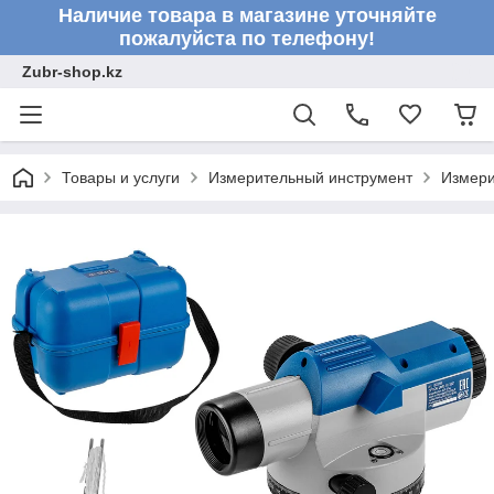
Наличие товара в магазине уточняйте
пожалуйста по телефону!
Zubr-shop.kz
Товары и услуги
Измерительный инструмент
Измери