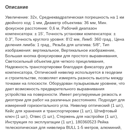
Описание
Увеличение: 32х, Среднеквадратическая погрешность на 1 км
двойного ход: 1 мм, Диаметр объектива: 36 мм, Мин.
фокусное расстояние: 0,6 м, Рабочий диапазон
компенсатора: ± 15', Точность установки компенсатора: ±
0.3", Точность круглого уровня: 8'/2 мм, Лимб: 360 град., Цена
деления лимба: 1 град., Резьба для штатива: 5/8", Тип
изображения: вертикальное, Вертикальное изображение,
Большая кнопка фокусировки для простого выравнивания,
Светосильный объектив для четкого прицеливания,
Надежность транспортировки благодаря фиксатору для
компенсатора, Оптический нивелир используется в геодезии
и строительстве, позволяет измерять разность высоты между
точками на плоскости. Оборудован пузырьковым уровнем, что
дает возможность предварительного выравнивания
устройства на поверхности. Имеет регулируемые резкость и
диоптрии для работ на различных расстояниях. Подходит для
измерений горизонтального угла. Нивелир оптический (1 шт.),
Кейс для хранения и транспортировки (1 шт.), Штифтовый
ключ (1 шт.), Отвес (1 шт.), Стержень для настройки (1 шт.),
Инструкция по эксплуатации (1 шт.), 180360523 Рейка
телескопическая для нивелира BULL 1-5 метров, алюминий,