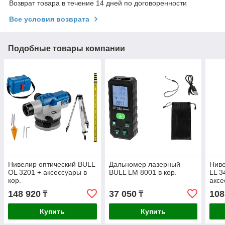
Возврат товара в течение 14 дней по договоренности
Все условия возврата
Подобные товары компании
Нивелир оптический BULL
Дальномер лазерный
Нив
OL 3201 + аксессуары в
BULL LM 8001 в кор.
LL 3
кор.
аксе
м, +
148 920
37 050
108
₸
₸
Купить
Купить