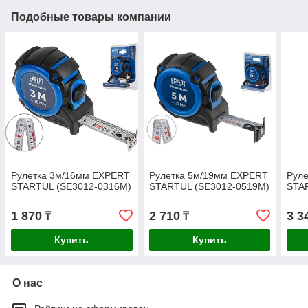
Подобные товары компании
Рулетка 3м/16мм EXPERT
Рулетка 5м/19мм EXPERT
Рул
STARTUL (SE3012-0316M)
STARTUL (SE3012-0519M)
STA
1 870
2 710
3 3
₸
₸
Купить
Купить
О нас