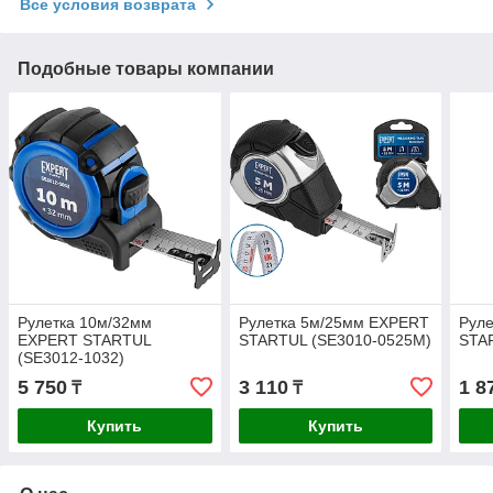
Все условия возврата
Подобные товары компании
Рулетка 10м/32мм
Рулетка 5м/25мм EXPERT
Рул
EXPERT STARTUL
STARTUL (SE3010-0525M)
STA
(SE3012-1032)
5 750
3 110
1 8
₸
₸
Купить
Купить