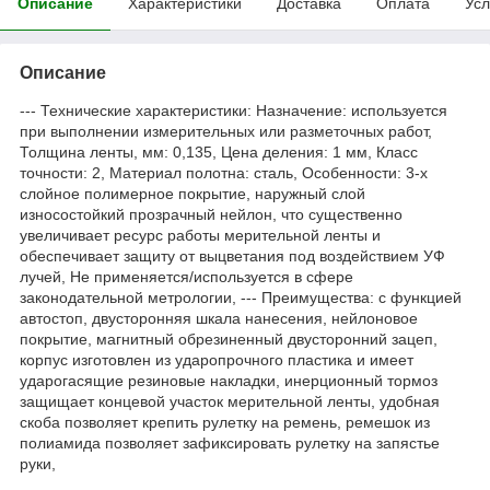
Описание
Характеристики
Доставка
Оплата
Усл
Описание
--- Технические характеристики: Назначение: используется
при выполнении измерительных или разметочных работ,
Толщина ленты, мм: 0,135, Цена деления: 1 мм, Класс
точности: 2, Материал полотна: сталь, Особенности: 3-х
слойное полимерное покрытие, наружный слой
износостойкий прозрачный нейлон, что существенно
увеличивает ресурс работы мерительной ленты и
обеспечивает защиту от выцветания под воздействием УФ
лучей, Не применяется/используется в сфере
законодательной метрологии, --- Преимущества: с функцией
автостоп, двусторонняя шкала нанесения, нейлоновое
покрытие, магнитный обрезиненный двусторонний зацеп,
корпус изготовлен из ударопрочного пластика и имеет
ударогасящие резиновые накладки, инерционный тормоз
защищает концевой участок мерительной ленты, удобная
скоба позволяет крепить рулетку на ремень, ремешок из
полиамида позволяет зафиксировать рулетку на запястье
руки,