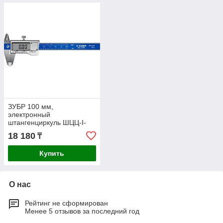
ЗУБР 100 мм,
электронный
штангенциркуль ШЦЦ-I-
100-0,01 34463-100
18 180
₸
Профессионал
Купить
О нас
Рейтинг не сформирован
Менее 5 отзывов за последний год