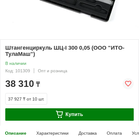
Штангенциркуль ШЦ-I 300 0,05 (ООО "ИТО-
ТулаМаш")
В наличии
Код: 101309
Опт и розница
38 310
₸
37 927 ₸
от 10 шт.
Купить
Описание
Характеристики
Доставка
Оплата
Усл