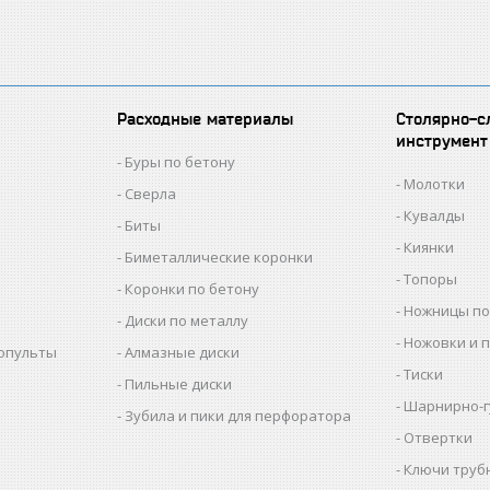
Расходные материалы
Столярно-с
инструмент
Буры по бетону
Молотки
Сверла
Кувалды
Биты
Киянки
Биметаллические коронки
Топоры
Коронки по бетону
Ножницы по
Диски по металлу
Ножовки и 
копульты
Алмазные диски
Тиски
Пильные диски
Шарнирно-г
Зубила и пики для перфоратора
Отвертки
Ключи труб