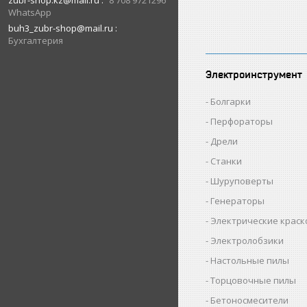
zubr-shop.kz@mail.ru
8 708 9721296
WhatsApp
buh3_zubr-shop@mail.ru
Бухгалтерия
Электроинструмент
Болгарки
Перфораторы
Дрели
Станки
Шуруповерты
Генераторы
Электрические крас
Электролобзики
Настольные пилы
Торцовочные пилы
Бетоносмесители