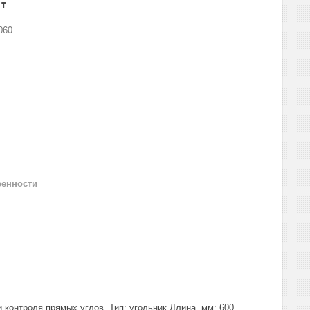
 ₸
060
ренности
 контроля прямых углов, Тип: угольник Длина, мм: 600,