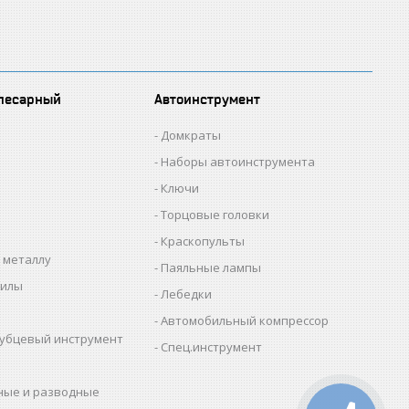
лесарный
Автоинструмент
Домкраты
Наборы автоинструмента
Ключи
Торцовые головки
Краскопульты
 металлу
Паяльные лампы
пилы
Лебедки
Автомобильный компрессор
убцевый инструмент
Спец.инструмент
ные и разводные