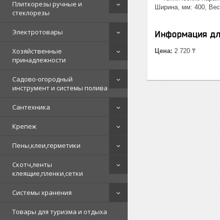
Плиткорезы ручные и
Ширина, мм: 400, Вес
стеклорезы
Электротовары
Информация дл
Хозяйственные
Цена:
2 720 ₸
принадлежности
Садово-огородный
инструмент и системы полива
Сантехника
Крепеж
Пены,клеи,герметики
Скотч,ленты
клеящие,пленки,сетки
Системы хранения
Товары для туризма и отдыха