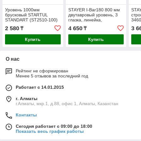
Уровень 1000мм
STAYER I-Bar180 800 мм
STAY
брусковый STARTUL
двутавровый уровень, 3
стр
STANDART (ST2510-100)
глазка, линейка,
3460
поворотный глазок, 3470-
2 580
4 650
3 6
₸
₸
080_z02
Купить
Купить
О нас
Рейтинг не сформирован
Менее 5 отзывов за последний год
Работает с 14.01.2015
г. Алматы
г.Алматы, мкр.1, д.88, офис 1, Алматы, Казахстан
Контакты
Сегодня работает с 09:00 до 18:00
Показать весь график работы