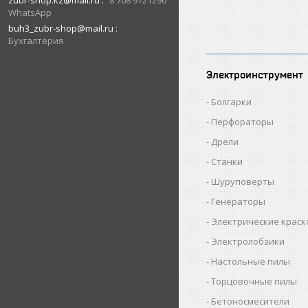
zubr-shop.kz@mail.ru
8 708 9721296
WhatsApp
buh3_zubr-shop@mail.ru
Бухгалтерия
Электроинструмент
Болгарки
Перфораторы
Дрели
Станки
Шуруповерты
Генераторы
Электрические крас
Электролобзики
Настольные пилы
Торцовочные пилы
Бетоносмесители