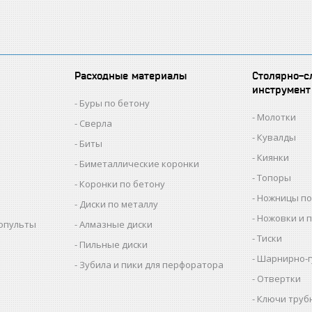
Расходные материалы
Столярно-с
инструмент
Буры по бетону
Молотки
Сверла
Кувалды
Биты
Киянки
Биметаллические коронки
Топоры
Коронки по бетону
Ножницы по
Диски по металлу
Ножовки и 
копульты
Алмазные диски
Тиски
Пильные диски
Шарнирно-г
Зубила и пики для перфоратора
Отвертки
Ключи труб