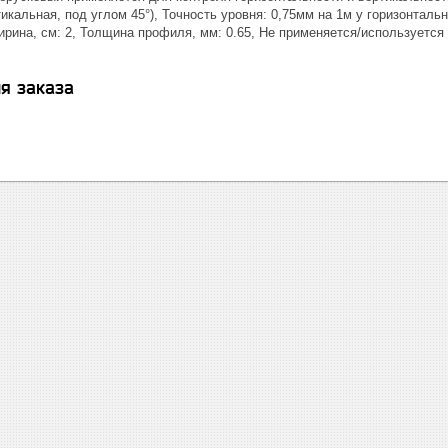
тикальная, под углом 45°), Точность уровня: 0,75мм на 1м у горизонтал
Ширина, см: 2, Толщина профиля, мм: 0.65, Не применяется/используетс
я заказа