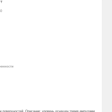
 ₸
40
ренности
ти поверхностей, Описание: уровень оснащен тремя ампулами