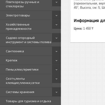
Плиткорезы ручные и
(горизонтальная, вер
стеклорезы
45°, Высота, см: 5, 
Электротовары
Информация дл
Хозяйственные
принадлежности
Цена:
1 450 ₸
Садово-огородный
инструмент и системы полива
Сантехника
Крепеж
Пены,клеи,герметики
Скотч,ленты
клеящие,пленки,сетки
Системы хранения
Товары для туризма и отдыха