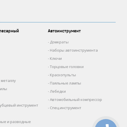
лесарный
Автоинструмент
Домкраты
Наборы автоинструмента
Ключи
Торцовые головки
Краскопульты
 металлу
Паяльные лампы
пилы
Лебедки
Автомобильный компрессор
убцевый инструмент
Спец.инструмент
ные и разводные