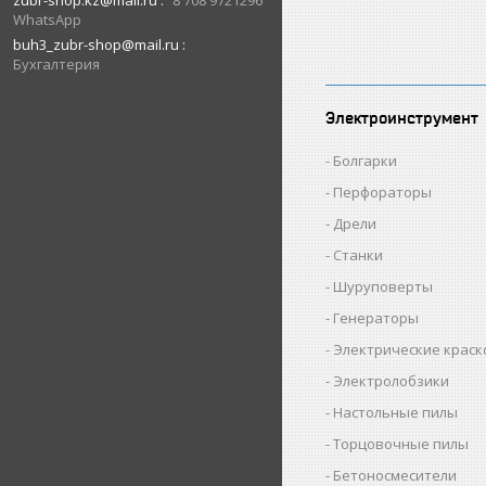
zubr-shop.kz@mail.ru
8 708 9721296
WhatsApp
buh3_zubr-shop@mail.ru
Бухгалтерия
Электроинструмент
Болгарки
Перфораторы
Дрели
Станки
Шуруповерты
Генераторы
Электрические крас
Электролобзики
Настольные пилы
Торцовочные пилы
Бетоносмесители