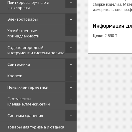
Плиткорезы ручные и
сборке изделий, Мат
стеклорезы
измерительного профи
Электротовары
Информация дл
Хозяйственные
принадлежности
Цена:
2 590 ₸
Садово-огородный
инструмент и системы полива
Сантехника
Крепеж
Пены,клеи,герметики
Скотч,ленты
клеящие,пленки,сетки
Системы хранения
Товары для туризма и отдыха