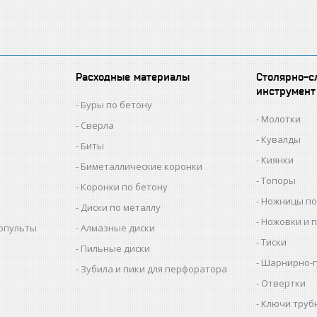
Расходные материалы
Столярно-с
инструмент
Буры по бетону
Молотки
Сверла
Кувалды
Биты
Киянки
Биметаллические коронки
Топоры
Коронки по бетону
Ножницы по
Диски по металлу
Ножовки и 
копульты
Алмазные диски
Тиски
Пильные диски
Шарнирно-г
Зубила и пики для перфоратора
Отвертки
Ключи труб