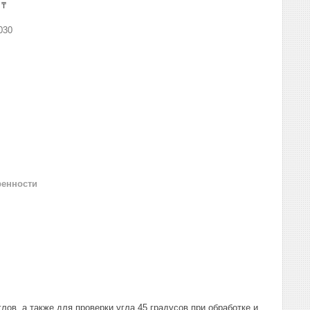
 ₸
030
ренности
лов, а также для проверки угла 45 градусов при обработке и