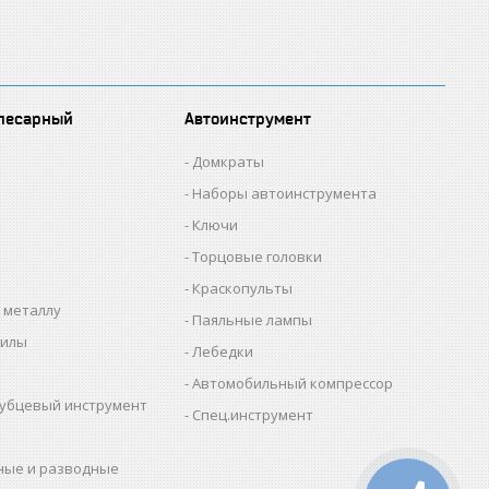
лесарный
Автоинструмент
Домкраты
Наборы автоинструмента
Ключи
Торцовые головки
Краскопульты
 металлу
Паяльные лампы
пилы
Лебедки
Автомобильный компрессор
убцевый инструмент
Спец.инструмент
ные и разводные