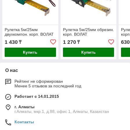
Рулетка 5м/25мм
Рулетка 5м/25мм обрезин.
Руле
двухкомпон. корп. ВОЛАТ
корп. ВОЛАТ
корп
1 430
1 270
630
₸
₸
Купить
Купить
О нас
Рейтинг не сформирован
Менее 5 отзывов за последний год
Работает с 14.01.2015
г. Алматы
г.Алматы, мкр.1, д.88, офис 1, Алматы, Казахстан
Контакты