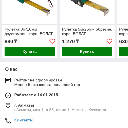
Рулетка 3м/16мм
Рулетка 5м/25мм обрезин.
Руле
двухкомпон. корп. ВОЛАТ
корп. ВОЛАТ
корп
880
1 270
630
₸
₸
Купить
Купить
О нас
Рейтинг не сформирован
Менее 5 отзывов за последний год
Работает с 14.01.2015
г. Алматы
г.Алматы, мкр.1, д.88, офис 1, Алматы, Казахстан
Контакты