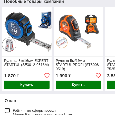
Подобные товары компании
Рулетка 3м/16мм EXPERT
Рулетка 5м/19мм
Руле
STARTUL (SE3012-0316M)
STARTUL PROFI (ST3008-
STA
0519)
7525
1 870
1 990
3 5
₸
₸
Купить
Купить
О нас
Рейтинг не сформирован
Менее 5 отзывов за последний год