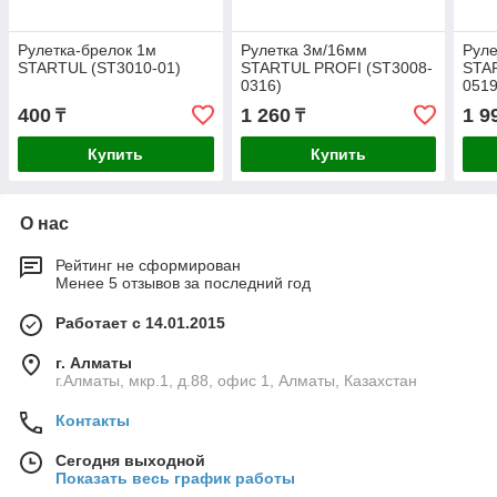
Рулетка-брелок 1м
Рулетка 3м/16мм
Руле
STARTUL (ST3010-01)
STARTUL PROFI (ST3008-
STA
0316)
0519
400
1 260
1 9
₸
₸
Купить
Купить
О нас
Рейтинг не сформирован
Менее 5 отзывов за последний год
Работает с 14.01.2015
г. Алматы
г.Алматы, мкр.1, д.88, офис 1, Алматы, Казахстан
Контакты
Сегодня выходной
Показать весь график работы