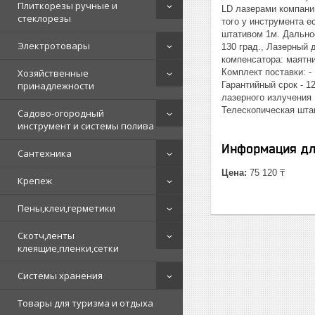
Плиткорезы ручные и
LD лазерами компани
стеклорезы
того у инструмента е
штативом 1м. Дальнос
Электротовары
130 град., Лазерный 
компенсатора: маятни
Хозяйственные
Комплект поставки: - 
принадлежности
Гарантийный срок - 1
лазерного излучения 
Телескопическая шта
Садово-огородный
инструмент и системы полива
Информация дл
Сантехника
Цена:
75 120 ₸
Крепеж
Пены,клеи,герметики
Скотч,ленты
клеящие,пленки,сетки
Системы хранения
Товары для туризма и отдыха