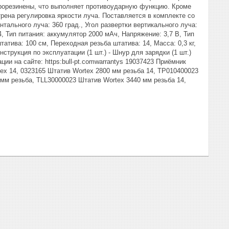
рорезинены, что выполняет противоударную функцию. Кроме
рена регулировка яркости луча. Поставляется в комплекте со
тального луча: 360 град., Угол развертки вертикального луча:
, Тип питания: аккумулятор 2000 мАч, Напряжение: 3,7 В, Тип
атива: 100 см, Переходная резьба штатива: 14, Масса: 0,3 кг,
Инструкция по эксплуатации (1 шт.) - Шнур для зарядки (1 шт.)
ии на сайте: https:bull-pt.comwarrantys 19037423 Приёмник
tex 14, 0323165 Штатив Wortex 2800 мм резьба 14, TP010400023
м резьба, TLL30000023 Штатив Wortex 3440 мм резьба 14,