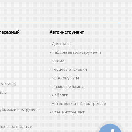
лесарный
Автоинструмент
Домкраты
Наборы автоинструмента
Ключи
Торцовые головки
Краскопульты
 металлу
Паяльные лампы
пилы
Лебедки
Автомобильный компрессор
убцевый инструмент
Спец.инструмент
ные и разводные