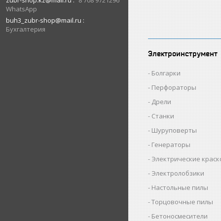
zubr-shop.kz@mail.ru
8 708 9721296
WhatsApp
buh3_zubr-shop@mail.ru
Бухгалтерия
Электроинструмент
Болгарки
Перфораторы
Дрели
Станки
Шуруповерты
Генераторы
Электрические крас
Электролобзики
Настольные пилы
Торцовочные пилы
Бетоносмесители