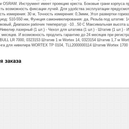
и OSRAM. Инструмент имеет проекцию креста. Боковые грани корпуса п
сть возможность фиксации лучей. Для удобства эксплуатации предусмот
ть измерения: 30 м, Точность измерения: 0,3ммм, Угол развертки горизон
диод: 510-550 нм, Функция самонивелирования: да, Резьба под штатив: 14
ковый, Диапазон рабочих температур: -10...50 С Максимальная высота шт
Нивелир лазерный (1 шт.) - Чехол для штатива (1 шт.) - Штатив (1 шт.) - 
2 месяцев. И возможность продлить гарантию до 24 месяцев при регистрац
BULL LR 7000, 0323153 Штатив 1 м Wortex 14, 0323154 Штатив 1,7 м Wor
нга для нивелира WORTEX TP 0104, TLL2000000114 Штатив Wortex 1700 м
я заказа