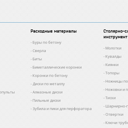
Расходные материалы
Столярно-с
инструмент
Буры по бетону
Молотки
Сверла
Кувалды
Биты
Киянки
Биметаллические коронки
Топоры
Коронки по бетону
Ножницы по
Диски по металлу
Ножовки и 
копульты
Алмазные диски
Тиски
Пильные диски
Шарнирно-г
Зубила и пики для перфоратора
Отвертки
Ключи труб