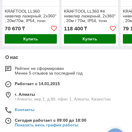
KRAFTOOL LL360
KRAFTOOL LL360 #4
KRA
нивелир лазерный, 2х360°
нивелир лазерный, 2х360°
ниве
, 20м/70м, IP54, точн.
, 20м / 70м, IP54, точн.
, 20
+/-0,2 мм/м, в коробке
+/-0,2 мм/м, держатель,
+/-0
70 670
118 400
79 
₸
₸
(34645)
детектор, в кейсе
коро
Купить
Купить
О нас
Рейтинг не сформирован
Менее 5 отзывов за последний год
Работает с 14.01.2015
г. Алматы
г.Алматы, мкр.1, д.88, офис 1, Алматы, Казахстан
Контакты
Сегодня работает с 09:00 до 18:00
Показать весь график работы