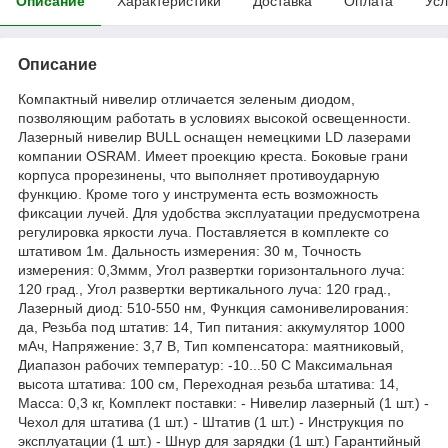
Описание
Характеристики
Доставка
Оплата
Усл
Описание
Компактный нивелир отличается зеленым диодом,
позволяющим работать в условиях высокой освещенности.
Лазерный нивелир BULL оснащен немецкими LD лазерами
компании OSRAM. Имеет проекцию креста. Боковые грани
корпуса прорезинены, что выполняет противоударную
функцию. Кроме того у инструмента есть возможность
фиксации лучей. Для удобства эксплуатации предусмотрена
регулировка яркости луча. Поставляется в комплекте со
штативом 1м. Дальность измерения: 30 м, Точность
измерения: 0,3ммм, Угол развертки горизонтального луча:
120 град., Угол развертки вертикального луча: 120 град.,
Лазерный диод: 510-550 нм, Функция самонивелирования:
да, Резьба под штатив: 14, Тип питания: аккумулятор 1000
мАч, Напряжение: 3,7 В, Тип компенсатора: маятниковый,
Диапазон рабочих температур: -10...50 С Максимальная
высота штатива: 100 см, Переходная резьба штатива: 14,
Масса: 0,3 кг, Комплект поставки: - Нивелир лазерный (1 шт.) -
Чехол для штатива (1 шт.) - Штатив (1 шт.) - Инструкция по
эксплуатации (1 шт.) - Шнур для зарядки (1 шт.) Гарантийный