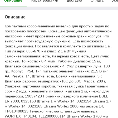
Описание
Характеристики
Доставка
Оплата
Усл
Описание
Компактный кросс-линейный нивелир для простых задач по
построению плоскостей. Оснащен функцией автоматической
настройки имеет прорезиненые боковые грани корпуса, что
выполняет противоударную функцию. Есть возможность
фиксации лучей. Поставляется в комплекте со штативом 1 м.
Тип лазера: 635-670 нм класс 2 1 мВт Функция
самонивелирования: есть, Лазерный крест: есть, Цвет луча:
красный, Точность: - 0,4 ммм, Рабочий диапазон: 15 м,
Диапазон самонивелирования: - 4, Угол развертки луча: 130
гр., Корпус: IP54, Тип питания: элемент питания: 21,5 В тип
АА, Резьба: 14, Штатив: есть, Время нивелирования: 3 с,
Диапазон рабочих температур: -10С до 50С, Масса: 280 г,
Упаковка: картонная коробка, тканевая сумка Гарантийный
срок - 2 года. - элементы питания, - штатив 1 м, - чехол для
переноски, 19037423 Приёмник лазерного излучения BULL
LR 7000, 0323153 Штатив 1 м Wortex 14, 0323154 Штатив 1,7
м Wortex 14, 0323165 Штатив Wortex 2800 мм резьба 14,
TP010400023 Телескопическая штанга для нивелира
WORTEX TP 0104, TLL2000000114 Штатив Wortex 1700 мм