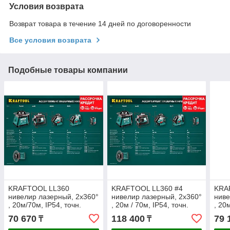
Условия возврата
Возврат товара в течение 14 дней по договоренности
Все условия возврата
Подобные товары компании
KRAFTOOL LL360
KRAFTOOL LL360 #4
KRA
нивелир лазерный, 2х360°
нивелир лазерный, 2х360°
ниве
, 20м/70м, IP54, точн.
, 20м / 70м, IP54, точн.
, 20
+/-0,2 мм/м, в коробке
+/-0,2 мм/м, держатель,
+/-0
70 670
118 400
79 
₸
₸
(34645)
детектор, в кейсе
коро