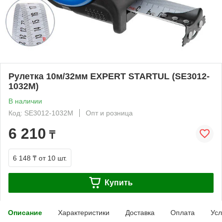
Рулетка 10м/32мм EXPERT STARTUL (SE3012-
1032M)
В наличии
Код: SE3012-1032M
Опт и розница
6 210
₸
6 148 ₸
от 10 шт.
Купить
Описание
Характеристики
Доставка
Оплата
Усл