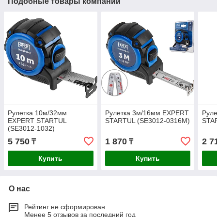
Подобные товары компании
Рулетка 10м/32мм
Рулетка 3м/16мм EXPERT
Рул
EXPERT STARTUL
STARTUL (SE3012-0316M)
STA
(SE3012-1032)
5 750
1 870
2 7
₸
₸
Купить
Купить
О нас
Рейтинг не сформирован
Менее 5 отзывов за последний год