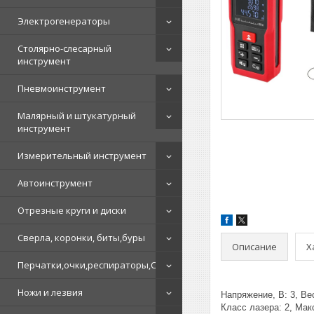
Электрогенераторы
Столярно-слесарный
инструмент
Пневмоинструмент
Малярный и штукатурный
инструмент
Измерительный инструмент
Автоинструмент
Отрезные круги и диски
Сверла, коронки, биты,буры
Описание
Х
Перчатки,очки,респираторы,СИЗ
Ножи и лезвия
Напряжение, В: 3, Вес
Класс лазера: 2, Ма