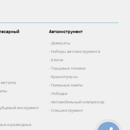
лесарный
Автоинструмент
Домкраты
Наборы автоинструмента
Ключи
Торцовые головки
Краскопульты
 металлу
Паяльные лампы
пилы
Лебедки
Автомобильный компрессор
убцевый инструмент
Спец.инструмент
ные и разводные