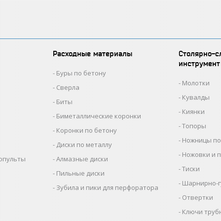
Расходные материалы
Столярно-с
инструмент
Буры по бетону
Молотки
Сверла
Кувалды
Биты
Киянки
Биметаллические коронки
Топоры
Коронки по бетону
Ножницы по
Диски по металлу
Ножовки и 
копульты
Алмазные диски
Тиски
Пильные диски
Шарнирно-г
Зубила и пики для перфоратора
Отвертки
Ключи труб