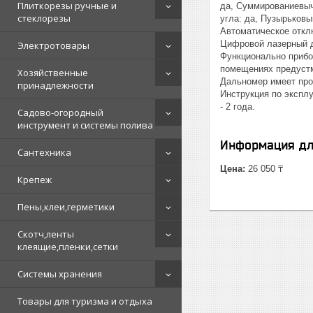
Плиткорезы ручные и
да, Суммированиевыч
стеклорезы
угла: да, Пузырьковы
Автоматическое отклю
Цифровой лазерный д
Электротовары
Функционально прибо
помещениях предустм
Хозяйственные
Дальномер имеет про
принадлежности
Инструкция по эксплу
- 2 года.
Садово-огородный
инструмент и системы полива
Информация дл
Сантехника
Цена:
26 050 ₸
Крепеж
Пены,клеи,герметики
Скотч,ленты
клеящие,пленки,сетки
Системы хранения
Товары для туризма и отдыха