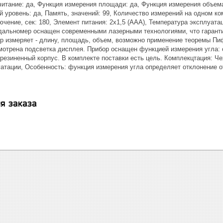
итание: да, Функция измерения площади: да, Функция измерения объем
й уровень: да, Память, значений: 99, Количество измерений на одном ком
чение, сек: 180, Элемент питания: 2x1,5 (ААА), Температура эксплуатации
альномер оснащен современными лазерными технологиями, что гарантир
р измеряет - длину, площадь, объем, возможно применение теоремы Пи
отрена подсветка дисплея. Прибор оснащен функцией измерения угла: о
резиненный корпус. В комплекте поставки есть цель. Комплекцтация: Ч
атации, Особенность: функция измерения угла определяет отклонение от
я заказа