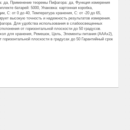
а: да, Применение теоремы Пифагора: да, Функция измерения
плекте батарей: 5000, Упаковка: картонная коробка,
, С: от 0 до 40, Температура хранения, С: от -20 до 65,
ует высокую точность и надежность результатов измерения.
фагора. Для удобства использования в слабоосвещенных
тклонения от горизонтальной плоскости до 50 градусов.
ехол для хранения, Ремешок, Цель, Элементы питания (АААх2),
 горизонтальной плоскости в градусах до 50 Гарантийный срок