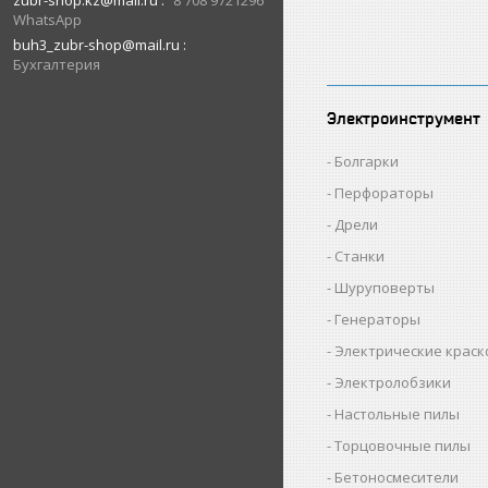
zubr-shop.kz@mail.ru
8 708 9721296
WhatsApp
buh3_zubr-shop@mail.ru
Бухгалтерия
Электроинструмент
Болгарки
Перфораторы
Дрели
Станки
Шуруповерты
Генераторы
Электрические крас
Электролобзики
Настольные пилы
Торцовочные пилы
Бетоносмесители