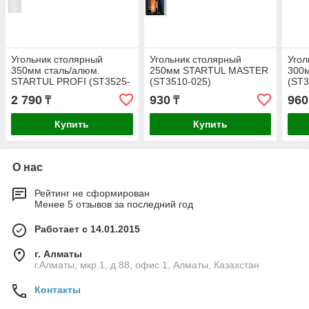
Угольник столярный
Угольник столярный
Угол
350мм сталь/алюм.
250мм STARTUL MASTER
300
STARTUL PROFI (ST3525-
(ST3510-025)
(ST3
035)
2 790
930
960
₸
₸
Купить
Купить
О нас
Рейтинг не сформирован
Менее 5 отзывов за последний год
Работает с 14.01.2015
г. Алматы
г.Алматы, мкр.1, д.88, офис 1, Алматы, Казахстан
Контакты