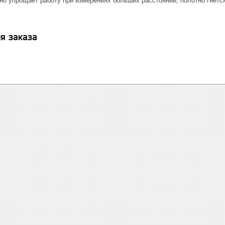
о упрощает работу при измерениях больших расстояний, полотно гнётся
я заказа