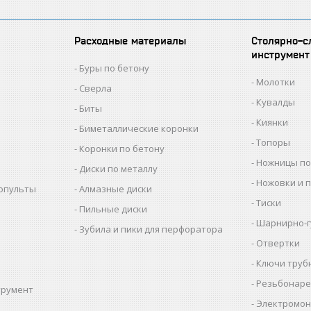
Расходные материалы
Столярно-с
инструмент
Буры по бетону
Молотки
Сверла
Кувалды
Биты
Киянки
Биметаллические коронки
Топоры
Коронки по бетону
Ножницы по
Диски по металлу
Ножовки и 
копульты
Алмазные диски
Тиски
Пильные диски
Шарнирно-г
Зубила и пики для перфоратора
Отвертки
Ключи труб
Резьбонаре
трумент
Электромон
ы