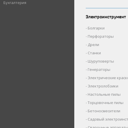
Бухгалтерия
Электроинструмент
Болгарки
Перфораторы
Дрели
Станки
Шуруповерты
Генераторы
Электрические крас
Электролобзики
Настольные пилы
Торцовочные пилы
Бетоносмесители
Садовый электроинс
Сварочные аппарат