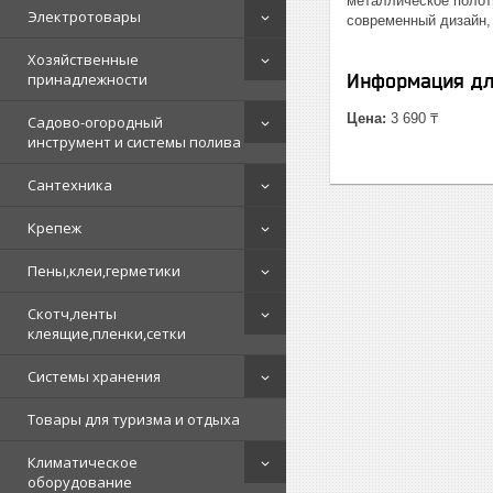
металлическое полотн
Электротовары
современный дизайн,
Хозяйственные
принадлежности
Информация дл
Цена:
3 690 ₸
Садово-огородный
инструмент и системы полива
Сантехника
Крепеж
Пены,клеи,герметики
Скотч,ленты
клеящие,пленки,сетки
Системы хранения
Товары для туризма и отдыха
Климатическое
оборудование