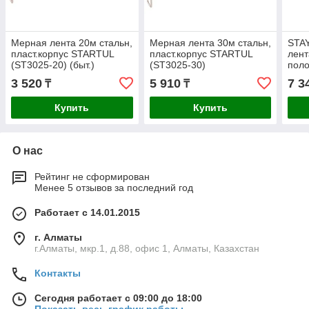
Мерная лента 20м стальн,
Мерная лента 30м стальн,
STA
пласт.корпус STARTUL
пласт.корпус STARTUL
лент
(ST3025-20) (быт.)
(ST3025-30)
поло
3 520
5 910
7 3
₸
₸
Купить
Купить
О нас
Рейтинг не сформирован
Менее 5 отзывов за последний год
Работает с 14.01.2015
г. Алматы
г.Алматы, мкр.1, д.88, офис 1, Алматы, Казахстан
Контакты
Сегодня работает с 09:00 до 18:00