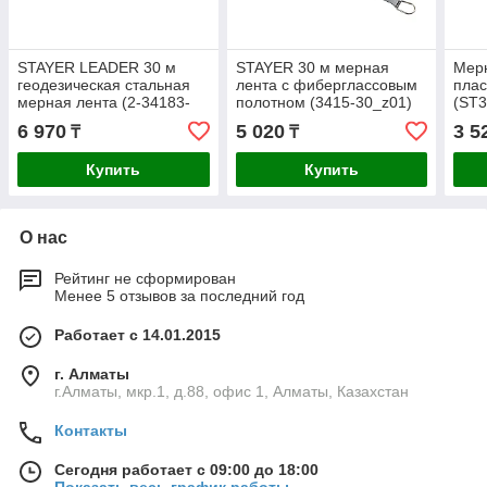
STAYER LEADER 30 м
STAYER 30 м мерная
Мерн
геодезическая стальная
лента с фиберглассовым
плас
мерная лента (2-34183-
полотном (3415-30_z01)
(ST3
030)
6 970
5 020
3 5
₸
₸
Купить
Купить
О нас
Рейтинг не сформирован
Менее 5 отзывов за последний год
Работает с 14.01.2015
г. Алматы
г.Алматы, мкр.1, д.88, офис 1, Алматы, Казахстан
Контакты
Сегодня работает с 09:00 до 18:00