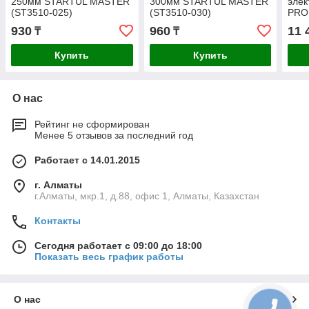
250мм STARTUL MASTER
300мм STARTUL MASTER
эле
(ST3510-025)
(ST3510-030)
PROF
930
960
11 
₸
₸
Купить
Купить
О нас
Рейтинг не сформирован
Менее 5 отзывов за последний год
Работает с 14.01.2015
г. Алматы
г.Алматы, мкр.1, д.88, офис 1, Алматы, Казахстан
Контакты
Сегодня работает с 09:00 до 18:00
Показать весь график работы
О нас