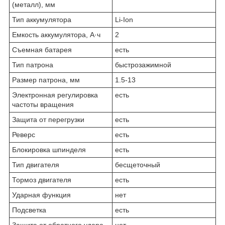
(металл), мм
Тип аккумулятора
Li-Ion
Емкость аккумулятора, А·ч
2
Съемная батарея
есть
Тип патрона
бы­стро­за­жим­ной
Размер патрона, мм
1.5-13
Электронная регулировка
есть
частоты вращения
Защита от перегрузки
есть
Реверс
есть
Блокировка шпинделя
есть
Тип двигателя
бес­ще­точ­ный
Тормоз двигателя
есть
Ударная функция
нет
Подсветка
есть
Защита от обратного удара
нет