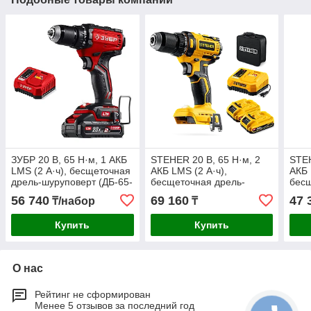
ЗУБР 20 В, 65 Н·м, 1 АКБ
STEHER 20 В, 65 Н·м, 2
STEH
LMS (2 А·ч), бесщеточная
АКБ LMS (2 А·ч),
АКБ 
дрель-шуруповерт (ДБ-65-
бесщеточная дрель-
бес
21)
шуруповерт, сумка (CB-65-
дрел
56 740
69 160
47 
₸/набор
₸
22)
45-2
Купить
Купить
О нас
Рейтинг не сформирован
Менее 5 отзывов за последний год