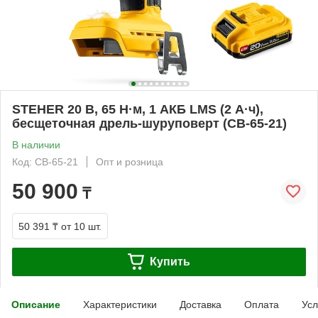
STEHER 20 В, 65 Н·м, 1 АКБ LMS (2 А·ч),
бесщеточная дрель-шуруповерт (CB-65-21)
В наличии
Код: CB-65-21
Опт и розница
50 900
₸
50 391 ₸
от 10 шт.
Купить
Описание
Характеристики
Доставка
Оплата
Усл