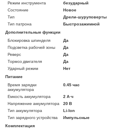
Режим инструмента
безударный
Состояние
Новое
Тип
Дрели-шуруповерты
Тип патрона
Быстрозажимной
Дополнительные функции
Блокировка шпинделя
Да
Подсветка рабочей зоны
Да
Реверс
Да
Тормоз двигателя
Да
Ударный режим
Нет
Питание
Время зарядки
0.45 час
аккумулятора
Емкость аккумулятора
2 А·ч
Напряжение аккумулятора
20 В
Тип аккумулятора
Li-Ion
Тип зарядного устройства
Импульсные
Комплектация