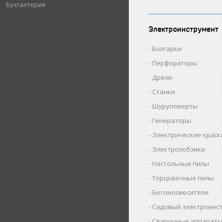
Бухгалтерия
Электроинструмент
Болгарки
Перфораторы
Дрели
Станки
Шуруповерты
Генераторы
Электрические крас
Электролобзики
Настольные пилы
Торцовочные пилы
Бетоносмесители
Садовый электроинс
Сварочные аппарат