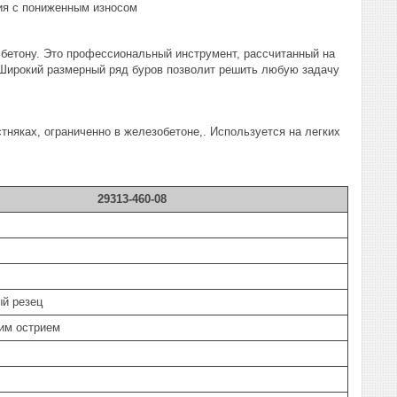
ия с пониженным износом
бетону. Это профессиональный инструмент, рассчитанный на
 Широкий размерный ряд буров позволит решить любую задачу
стняках, ограниченно в железобетоне,. Используется на легких
29313-460-08
ый резец
им острием