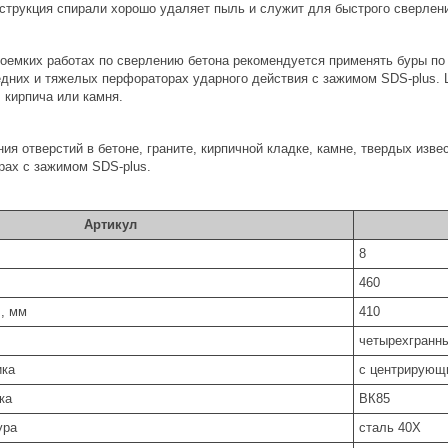
нструкция спирали хорошо удаляет пыль и служит для быстрого сверлен
оемких работах по сверлению бетона рекомендуется применять буры по 
едних и тяжелых перфораторах ударного действия с зажимом SDS-plus.
 кирпича или камня.
ия отверстий в бетоне, граните, кирпичной кладке, камне, твердых изве
рах с зажимом SDS-plus.
Артикул
8
460
 , мм
410
четырехгранн
ика
с центрирующ
ка
ВК85
ура
сталь 40Х