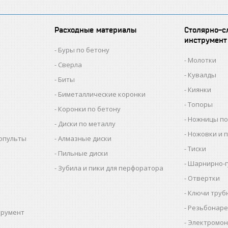
Расходные материалы
Столярно-с
инструмент
Буры по бетону
Молотки
Сверла
Кувалды
Биты
Киянки
Биметаллические коронки
Топоры
Коронки по бетону
Ножницы по
Диски по металлу
Ножовки и 
копульты
Алмазные диски
Тиски
Пильные диски
Шарнирно-г
Зубила и пики для перфоратора
Отвертки
Ключи труб
Резьбонаре
трумент
Электромон
ы