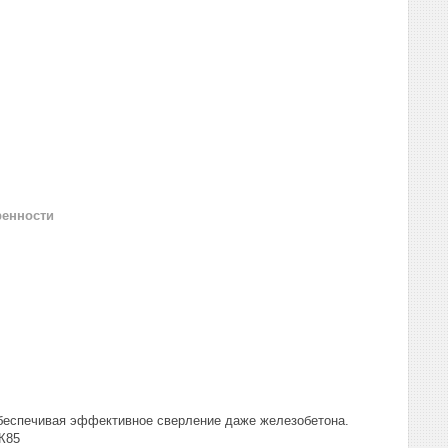
ренности
обеспечивая эффективное сверление даже железобетона.
К85