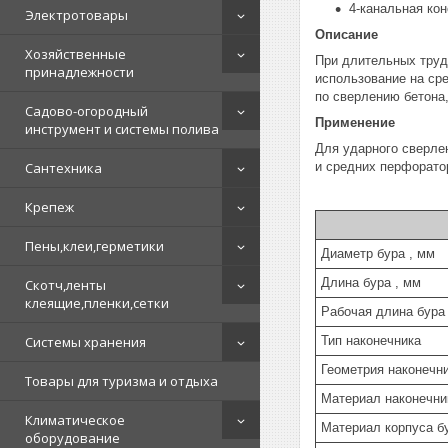
4-канальная ко
Электротовары
Описание
Хозяйственные
При длительных труд
принадлежности
использование на ср
по сверлению бетона,
Садово-огородный
Применение
инструмент и системы полива
Для ударного сверлен
Сантехника
и средних перфорато
Крепеж
Пены,клеи,герметики
Диаметр бура , мм
Длина бура , мм
Скотч,ленты
клеящие,пленки,сетки
Рабочая длина бура
Системы хранения
Тип наконечника
Геометрия наконечн
Товары для туризма и отдыха
Материал наконечни
Климатическое
Материал корпуса б
оборудование