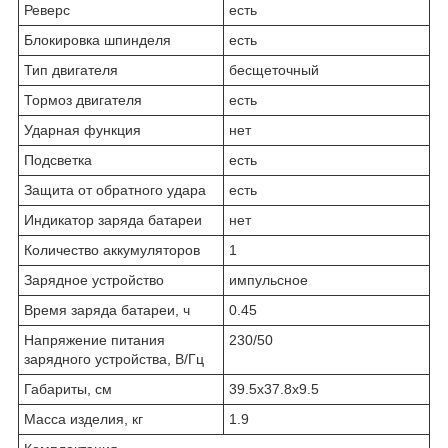
Реверс
есть
Блокировка шпинделя
есть
Тип двигателя
бес­ще­точ­ный
Тормоз двигателя
есть
Ударная функция
нет
Подсветка
есть
Защита от обратного удара
есть
Индикатор заряда батареи
нет
Количество аккумуляторов
1
Зарядное устройство
им­пульс­ное
Время заряда батареи, ч
0.45
Напряжение питания
230/50
зарядного устройства, В/Гц
Габариты, см
39.5x37.8x9.5
Масса изделия, кг
1.9