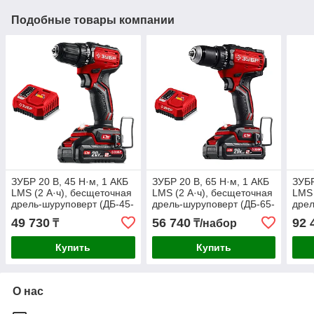
Подобные товары компании
ЗУБР 20 В, 45 Н·м, 1 АКБ
ЗУБР 20 В, 65 Н·м, 1 АКБ
ЗУБР
LMS (2 А·ч), бесщеточная
LMS (2 А·ч), бесщеточная
LMS 
дрель-шуруповерт (ДБ-45-
дрель-шуруповерт (ДБ-65-
дрел
21)
21)
(ДБ-
49 730
56 740
92 
₸
₸/набор
Купить
Купить
О нас