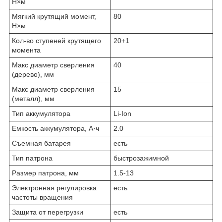
Н×м
Мягкий крутящий момент,
80
Н×м
Кол-во ступеней крутящего
20+1
момента
Макс диаметр сверления
40
(дерево), мм
Макс диаметр сверления
15
(металл), мм
Тип аккумулятора
Li-Ion
Емкость аккумулятора, А·ч
2.0
Съемная батарея
есть
Тип патрона
бы­стро­за­жим­ной
Размер патрона, мм
1.5-13
Электронная регулировка
есть
частоты вращения
Защита от перегрузки
есть